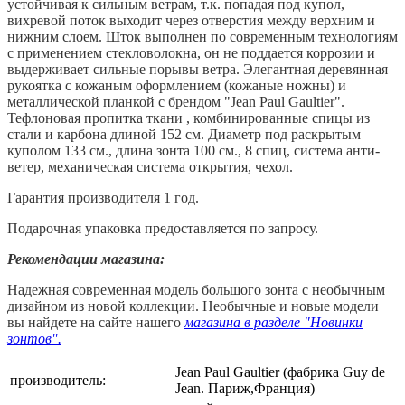
устойчивая к сильным ветрам, т.к. попадая под купол,
вихревой поток выходит через отверстия между верхним и
нижним слоем. Шток выполнен по современным технологиям
с применением стекловолокна, он не поддается коррозии и
выдерживает сильные порывы ветра. Элегантная деревянная
рукоятка с кожаным оформлением (кожаные ножны) и
металлической планкой с брендом "Jean Paul Gaultier".
Тефлоновая пропитка ткани , комбинированные спицы из
стали и карбона длиной 152 см. Диаметр под раскрытым
куполом 133 см., длина зонта 100 см., 8 спиц, система анти-
ветер, механическая система открытия, чехол.
Гарантия производителя 1 год.
Подарочная упаковка предоставляется по запросу.
Рекомендации магазина:
Надежная современная модель большого зонта с необычным
дизайном из новой коллекции.
Необычные и новые модели
вы найдете на сайте нашего
магазина в разделе "Новинки
зонтов".
Jean Paul Gaultier (фабрика Guy de
производитель:
Jean. Париж,Франция)