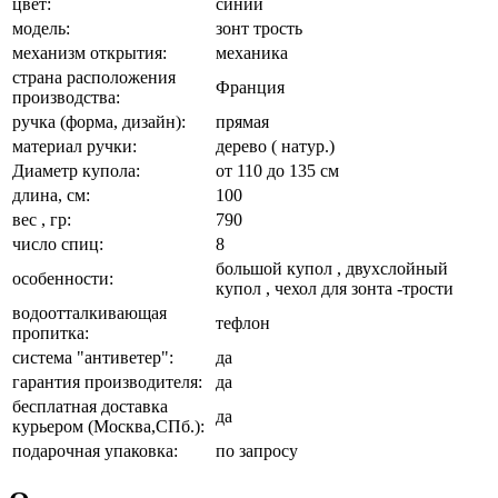
цвет:
синий
модель:
зонт трость
механизм открытия:
механика
страна расположения
Франция
производства:
ручка (форма, дизайн):
прямая
материал ручки:
дерево ( натур.)
Диаметр купола:
от 110 до 135 см
длина, см:
100
вес , гр:
790
число спиц:
8
большой купол , двухслойный
особенности:
купол , чехол для зонта -трости
водоотталкивающая
тефлон
пропитка:
система "антиветер":
да
гарантия производителя:
да
бесплатная доставка
да
курьером (Москва,СПб.):
подарочная упаковка:
по запросу