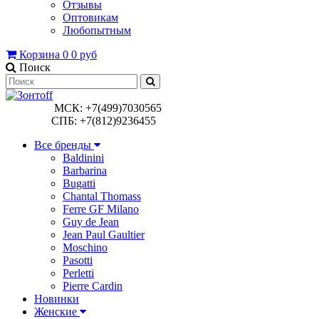
Отзывы
Оптовикам
Любопытным
Корзина
0
0 руб
Поиск
МСК: +7(499)7030565
СПБ: +7(812)9236455
Все бренды
Baldinini
Barbarina
Bugatti
Chantal Thomass
Ferre GF Milano
Guy de Jean
Jean Paul Gaultier
Moschino
Pasotti
Perletti
Pierre Cardin
Новинки
Женские