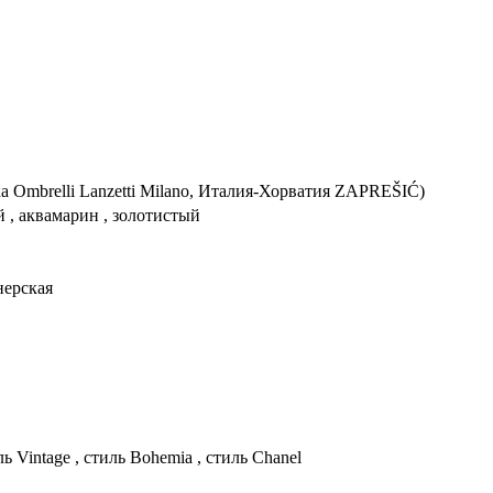
ка Ombrelli Lanzetti Milano, Италия-Хорватия ZAPREŠIĆ)
й , аквамарин , золотистый
нерская
ль Vintage , стиль Bohemia , стиль Chanel