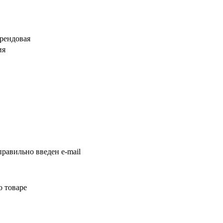
брендовая
ия
равильно введен e-mail
о товаре