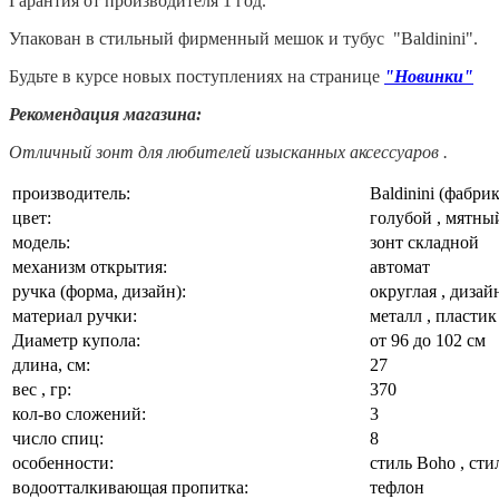
Гарантия от производителя 1 год.
Упакован в стильный фирменный мешок и тубус "Baldinini".
Будьте в курсе новых поступлениях на странице
"Новинки"
Рекомендация магазина:
Отличный зонт для любителей изысканных аксессуаров .
производитель:
Baldinini (фабри
цвет:
голубой , мятны
модель:
зонт складной
механизм открытия:
автомат
ручка (форма, дизайн):
округлая , дизай
материал ручки:
металл , пластик
Диаметр купола:
от 96 до 102 см
длина, см:
27
вес , гр:
370
кол-во сложений:
3
число спиц:
8
особенности:
стиль Boho , сти
водоотталкивающая пропитка:
тефлон