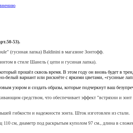
авнению
рт.50-53).
oule"
(гусиная лапка) Baldinini в магазине Зонтофф.
нтом в стиле Шанель ( цепи и гусиная лапка).
 который прошёл сквозь время. В этом году он вновь будет в тр
но-белый вариант или рискнёте с яркими цветами, «гусиные лап
товым узором и создать образы, которые подчеркнут ваш безупре
вающим средством, что обеспечивает эффект "встряхни и зонт с
льшей гибкости и надежности зонта. Шток изготовлен из стали.
 110 см, диаметр под раскрытым куполом 97 см., длина в сложен