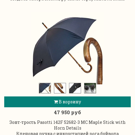
В корзину
47 950 руб
Зонт-трость Pasotti 142F 52682-3 MC Maple Stick with
Horn Details
Кленовая ручка с инкрустацией рога буйвола