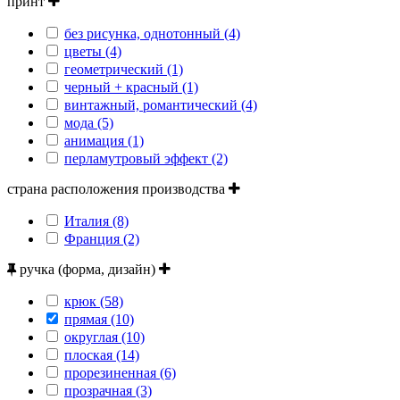
принт
без рисунка, однотонный (4)
цветы (4)
геометрический (1)
черный + красный (1)
винтажный, романтический (4)
мода (5)
анимация (1)
перламутровый эффект (2)
страна расположения производства
Италия (8)
Франция (2)
ручка (форма, дизайн)
крюк (58)
прямая (10)
округлая (10)
плоская (14)
прорезиненная (6)
прозрачная (3)