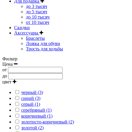
Для подарка
до 3 тысяч
до 5 тысяч
до 10 тысяч
от 10 тысяч
Скидки
Аксессуары
Браслеты
Ложка для обуви
Трость для ходьбы
Фильтр
Цена
от
до
цвет
черный (3)
синий (3)
серый (1)
серебряный (1)
коричневый (1)
золотисто-коричневый (2)
золотой (2)