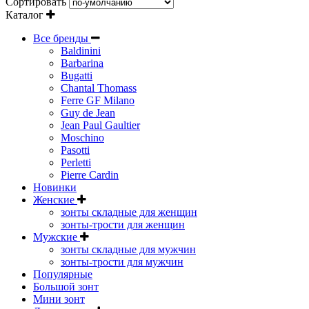
Сортировать
Каталог
Все бренды
Baldinini
Barbarina
Bugatti
Chantal Thomass
Ferre GF Milano
Guy de Jean
Jean Paul Gaultier
Moschino
Pasotti
Perletti
Pierre Cardin
Новинки
Женские
зонты складные для женщин
зонты-трости для женщин
Мужские
зонты складные для мужчин
зонты-трости для мужчин
Популярные
Большой зонт
Мини зонт