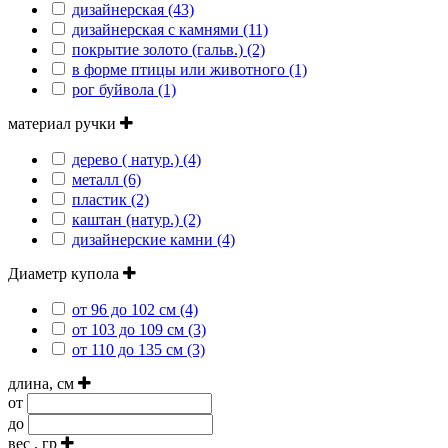
дизайнерская (43)
дизайнерская с камнями (11)
покрытие золото (гальв.) (2)
в форме птицы или животного (1)
рог буйвола (1)
материал ручки
дерево ( натур.) (4)
металл (6)
пластик (2)
каштан (натур.) (2)
дизайнерские камни (4)
Диаметр купола
от 96 до 102 см (4)
от 103 до 109 см (3)
от 110 до 135 см (3)
длина, см
от
до
вес , гр