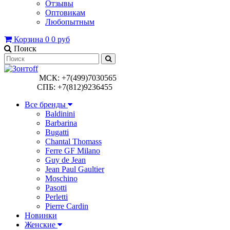
Отзывы
Оптовикам
Любопытным
Корзина
0
0 руб
Поиск
МСК: +7(499)7030565
СПБ: +7(812)9236455
Все бренды
Baldinini
Barbarina
Bugatti
Chantal Thomass
Ferre GF Milano
Guy de Jean
Jean Paul Gaultier
Moschino
Pasotti
Perletti
Pierre Cardin
Новинки
Женские