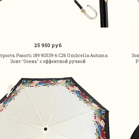
25 950 руб
В корзину
трость Pasotti 189 9G539-6 C26 Umbrella Autumn
Зо
Зонт "Осень" с эффектной ручкой
Р