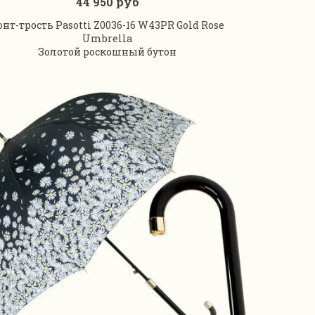
44 950 руб
В корзину
онт-трость Pasotti Z0036-16 W43PR Gold Rose
Umbrella
Золотой роскошный бутон