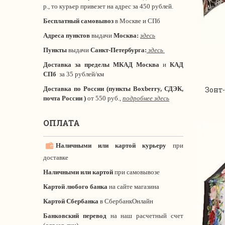
р., то курьер привезет на адрес за 450 рублей.
Бесплатный самовывоз
в Москве и СПб
Адреса пунктов
выдачи
Москва:
здесь
Пункты
выдачи
Санкт-Петербурга
:
здесь
Доставка за пределы МКАД
Москва
и
КАД
СПб
за 35 рублей/км
Доставка по России (пункты Boxberry, СДЭК,
Зонт-
почта России )
от 550 руб.,
подробнее здесь
ОПЛАТА
Наличными или картой курьеру
при
доставке
Наличными или картой
при самовывозе
Картой любого банка
на сайте магазина
Картой Сбербанка
в СбербанкОнлайн
Банковский перевод
на наш расчетный счет