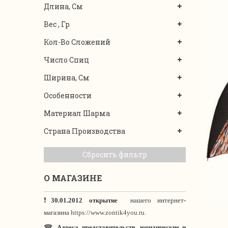
Длина, См
Вес , Гр
Кол-Во Сложений
Число Спиц
Ширина, См
Особенности
Материал Шарма
Страна Производства
Сбросить фильтр
О МАГАЗИНЕ
❗
30.01.2012 открытие
нашего интернет
-
магазина
https://www.zontik4you.ru.
☎
Адреса представительств, юридические и