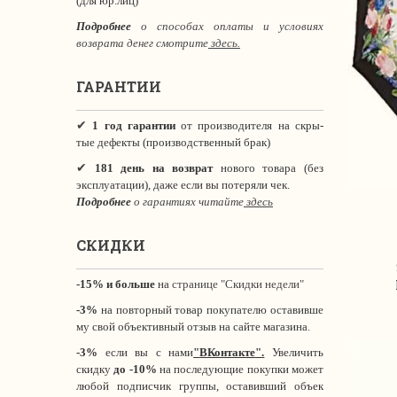
(для юр.лиц)
Подробнее
о способах оплаты и условиях
возврата денег смотрите
здесь.
ГАРАНТИИ
✔
1 год гарантии
от производителя на скры-
тые дефекты (производственный брак)
✔
181 день на возврат
нового товара (без
эксплуатации), даже если вы потеряли чек.
Подробнее
о гарантиях читайте
здесь
СКИДКИ
-15% и больше
на
странице "Скидки недели"
-3%
на повторный товар покупателю оставивше
му свой объективный отзыв на сайте магазина.
-3%
если вы с нами
"
ВКонтакте
"
.
Увеличить
скидку
до -10%
на последующие покупки может
любой подписчик группы, оставивший объек