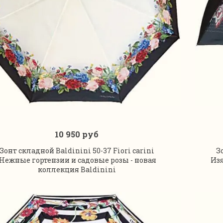
10 950 руб
В корзину
Зонт складной Baldinini 50-37 Fiori carini
З
Нежные гортензии и садовые розы - новая
Из
коллекция Baldinini