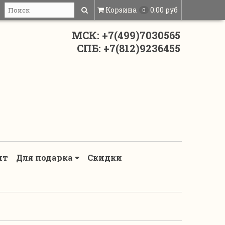
Корзина
0.00 руб
0
МСК: +7(499)7030565
СПБ: +7(812)9236455
нт
Для подарка
Скидки