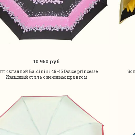
10 950 руб
В корзину
нт складной Baldinini 48-45 Douce princesse
Зон
Изящный стиль с нежным принтом