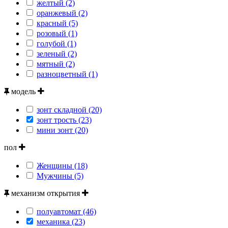
желтый (2)
оранжевый (2)
красный (5)
розовый (1)
голубой (1)
зеленый (2)
мятный (2)
разноцветный (1)
модель
зонт складной (20)
зонт трость (23)
мини зонт (20)
пол
Женщины (18)
Мужчины (5)
механизм открытия
полуавтомат (46)
механика (23)