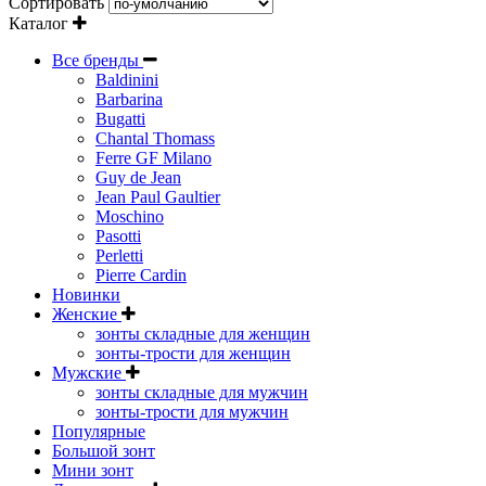
Сортировать
Каталог
Все бренды
Baldinini
Barbarina
Bugatti
Chantal Thomass
Ferre GF Milano
Guy de Jean
Jean Paul Gaultier
Moschino
Pasotti
Perletti
Pierre Cardin
Новинки
Женские
зонты складные для женщин
зонты-трости для женщин
Мужские
зонты складные для мужчин
зонты-трости для мужчин
Популярные
Большой зонт
Мини зонт