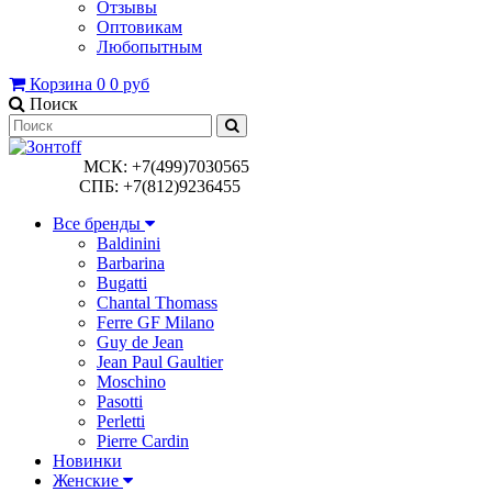
Отзывы
Оптовикам
Любопытным
Корзина
0
0 руб
Поиск
МСК: +7(499)7030565
СПБ: +7(812)9236455
Все бренды
Baldinini
Barbarina
Bugatti
Chantal Thomass
Ferre GF Milano
Guy de Jean
Jean Paul Gaultier
Moschino
Pasotti
Perletti
Pierre Cardin
Новинки
Женские