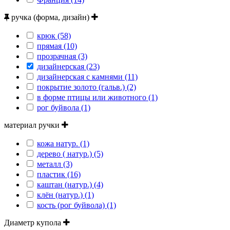
ручка (форма, дизайн)
крюк (58)
прямая (10)
прозрачная (3)
дизайнерская (23)
дизайнерская с камнями (11)
покрытие золото (гальв.) (2)
в форме птицы или животного (1)
рог буйвола (1)
материал ручки
кожа натур. (1)
дерево ( натур.) (5)
металл (3)
пластик (16)
каштан (натур.) (4)
клён (натур.) (1)
кость (рог буйвола) (1)
Диаметр купола