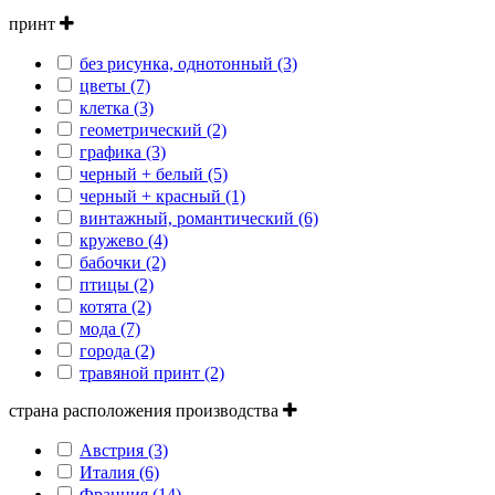
принт
без рисунка, однотонный (3)
цветы (7)
клетка (3)
геометрический (2)
графика (3)
черный + белый (5)
черный + красный (1)
винтажный, романтический (6)
кружево (4)
бабочки (2)
птицы (2)
котята (2)
мода (7)
города (2)
травяной принт (2)
страна расположения производства
Австрия (3)
Италия (6)
Франция (14)