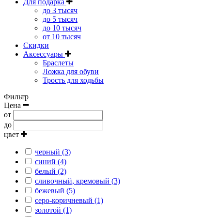
Для подарка
до 3 тысяч
до 5 тысяч
до 10 тысяч
от 10 тысяч
Скидки
Аксессуары
Браслеты
Ложка для обуви
Трость для ходьбы
Фильтр
Цена
от
до
цвет
черный (3)
синий (4)
белый (2)
сливочный, кремовый (3)
бежевый (5)
серо-коричневый (1)
золотой (1)