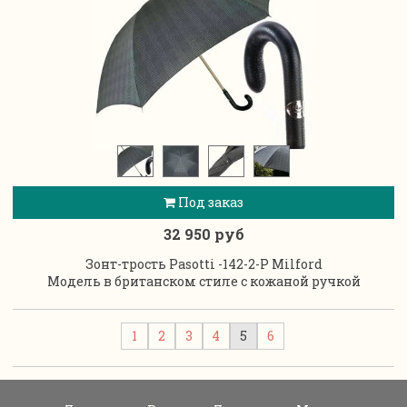
Под заказ
32 950 руб
Зонт-трость Pasotti -142-2-P Milford
Модель в британском стиле с кожаной ручкой
1
2
3
4
5
6